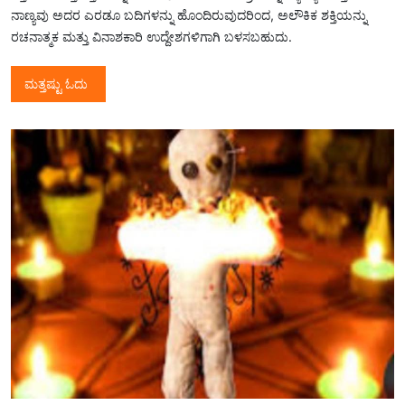
ನಾಣ್ಯವು ಅದರ ಎರಡೂ ಬದಿಗಳನ್ನು ಹೊಂದಿರುವುದರಿಂದ, ಅಲೌಕಿಕ ಶಕ್ತಿಯನ್ನು
ರಚನಾತ್ಮಕ ಮತ್ತು ವಿನಾಶಕಾರಿ ಉದ್ದೇಶಗಳಿಗಾಗಿ ಬಳಸಬಹುದು.
ಮತ್ತಷ್ಟು ಓದು