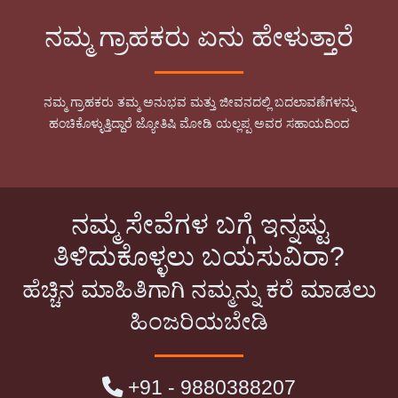
ನಮ್ಮ ಗ್ರಾಹಕರು ಏನು ಹೇಳುತ್ತಾರೆ
ನಮ್ಮ ಗ್ರಾಹಕರು ತಮ್ಮ ಅನುಭವ ಮತ್ತು ಜೀವನದಲ್ಲಿ ಬದಲಾವಣೆಗಳನ್ನು
ಹಂಚಿಕೊಳ್ಳುತ್ತಿದ್ದಾರೆ ಜ್ಯೋತಿಷಿ ಮೋಡಿ ಯಲ್ಲಪ್ಪ ಅವರ ಸಹಾಯದಿಂದ
ನಮ್ಮ ಸೇವೆಗಳ ಬಗ್ಗೆ ಇನ್ನಷ್ಟು
ತಿಳಿದುಕೊಳ್ಳಲು ಬಯಸುವಿರಾ?
ಹೆಚ್ಚಿನ ಮಾಹಿತಿಗಾಗಿ ನಮ್ಮನ್ನು ಕರೆ ಮಾಡಲು
ಹಿಂಜರಿಯಬೇಡಿ
+91 - 9880388207