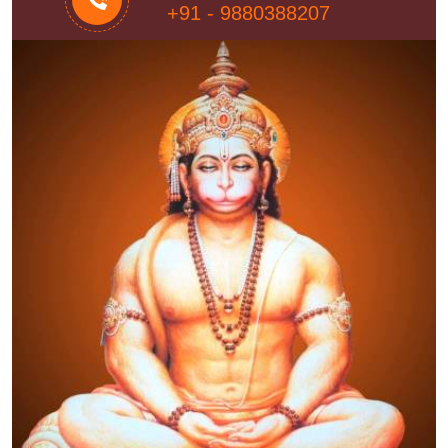
+91 - 9880388207