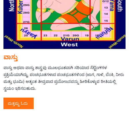
ವಾಸ್ತು
ವಾಸ್ತು ಅಥವಾ ವಾಸ್ತು ಶಾಸ್ತ್ರವು ಮೂಲಭೂತವಾಗಿ ಸರಿಯಾದ ಸೆಟ್ಟಿಂಗ್‌ಗಳ
ಪ್ರಕ್ರಿಯೆಯಾಗಿದ್ದು, ಪಂಚಭೂತಗಳಾದ ಪಂಚಭೂತಗಳಿಂದ (ಜಾಗ, ಗಾಳಿ, ಬೆಂಕಿ, ನೀರು
ಮತ್ತು ಭೂಮಿ) ಅತ್ಯಂತ ತೀವ್ರವಾದ ಪ್ರಯೋಜನವನ್ನು ಹೀರಿಕೊಳ್ಳುವ ರೀತಿಯಲ್ಲಿ
ಸ್ವಯಂ ಇರಿಸಬಹುದು.
ಮತ್ತಷ್ಟು ಓದು