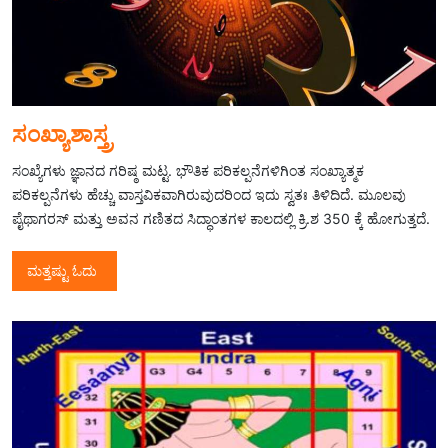
ಸಂಖ್ಯಾಶಾಸ್ತ್ರ
ಸಂಖ್ಯೆಗಳು ಜ್ಞಾನದ ಗರಿಷ್ಠ ಮಟ್ಟ. ಭೌತಿಕ ಪರಿಕಲ್ಪನೆಗಳಿಗಿಂತ ಸಂಖ್ಯಾತ್ಮಕ
ಪರಿಕಲ್ಪನೆಗಳು ಹೆಚ್ಚು ವಾಸ್ತವಿಕವಾಗಿರುವುದರಿಂದ ಇದು ಸ್ವತಃ ತಿಳಿದಿದೆ. ಮೂಲವು
ಪೈಥಾಗರಸ್ ಮತ್ತು ಅವನ ಗಣಿತದ ಸಿದ್ಧಾಂತಗಳ ಕಾಲದಲ್ಲಿ ಕ್ರಿ.ಶ 350 ಕ್ಕೆ ಹೋಗುತ್ತದೆ.
ಮತ್ತಷ್ಟು ಓದು