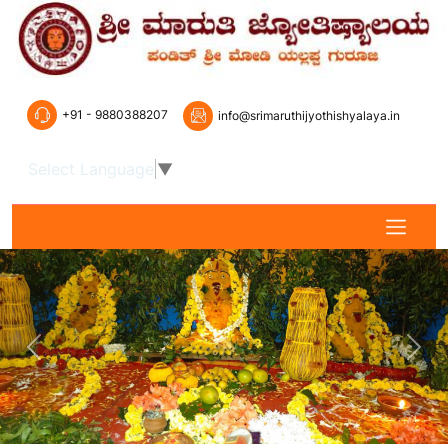
+91 - 9880388207
info@srimaruthijyothishyalaya.in
Select Language
▼