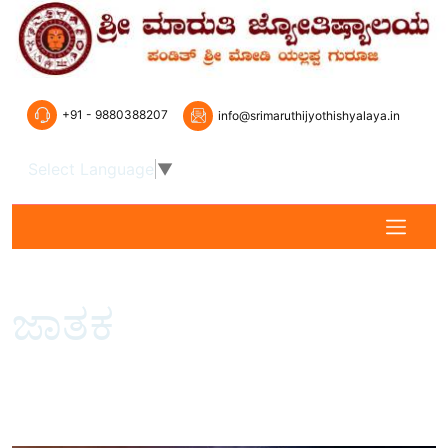
+91 - 9880388207
info@srimaruthijyothishyalaya.in
Select Language
▼
ಜಾತಕ